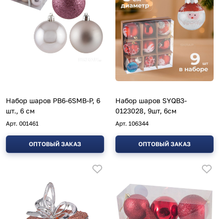
Набор шаров PB6-6SMB-P, 6
Набор шаров SYQB3-
шт., 6 см
0123028, 9шт, 6см
Арт.
001461
Арт.
106344
ОПТОВЫЙ ЗАКАЗ
ОПТОВЫЙ ЗАКАЗ