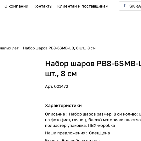
О компании
Контакты
Клиентам и поставщикам
SKRA
ошлых лет
Набор шаров PB8-6SMB-LB, 6 шт., 8 см
Набор шаров PB8-6SMB-L
шт., 8 см
Арт.
001472
Характеристики
Описание
:
Набор шаров размер: 8 см кол-во: 6
на фото (мат, глянец, блеск) материал: пластма
полиэстер упаковка: ПВХ-коробка
Наши предложения
:
СпецЦена
Бренд
:
Волшебная страна