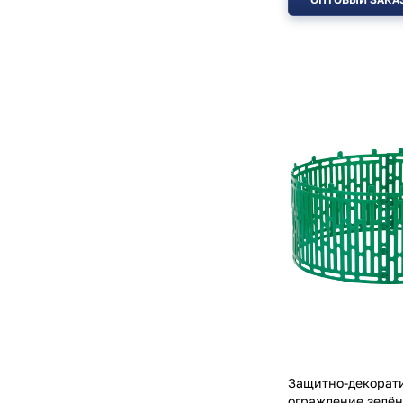
Защитно-декорат
ограждение зелён