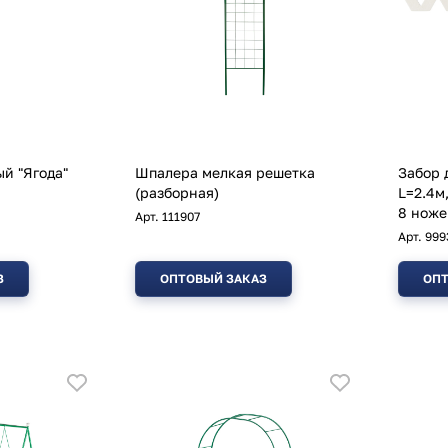
й "Ягода"
Шпалера мелкая решетка
Забор 
(разборная)
L=2.4м
8 ноже
Арт.
111907
Арт.
999
З
ОПТОВЫЙ ЗАКАЗ
ОПТ