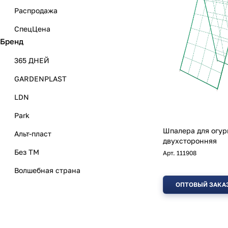
Распродажа
СпецЦена
Бренд
365 ДНЕЙ
GARDENPLAST
LDN
Park
Шпалера для огур
Альт-пласт
двухсторонняя
Без ТМ
Арт.
111908
Волшебная страна
ОПТОВЫЙ ЗАКА
Дом Мастеров
ЛАНАСАД
ЛИАНА