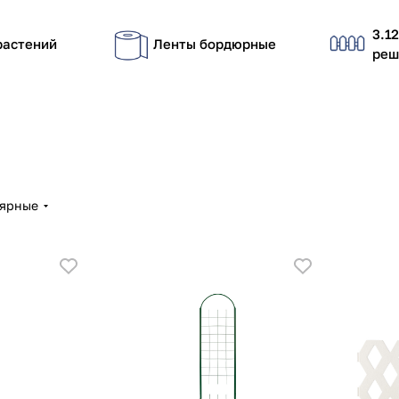
3.1
растений
Ленты бордюрные
реш
лярные