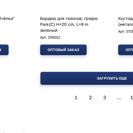
Пчёлка"
Бордюр для газонов, грядок
Кустод
Park(С) H=20 cm, L=9 m
(метал
зеленый
Арт.
072
Арт.
256012
З
ОПТОВЫЙ ЗАКАЗ
ОПТ
ЗАГРУЗИТЬ ЕЩЕ
1
2
3
...
1