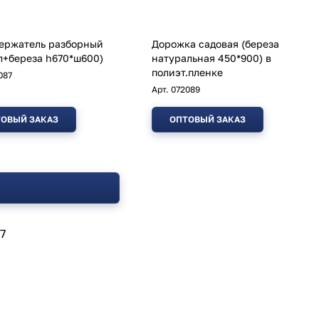
ержатель разборный
Дорожка садовая (береза
л+береза h670*ш600)
натуральная 450*900) в
полиэт.пленке
087
Арт.
072089
ОВЫЙ ЗАКАЗ
ОПТОВЫЙ ЗАКАЗ
7