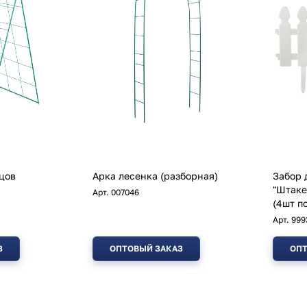
цов
Арка лесенка (разборная)
Забор 
"Штаке
Арт.
007046
(4шт п
Арт.
999
З
ОПТОВЫЙ ЗАКАЗ
ОПТ