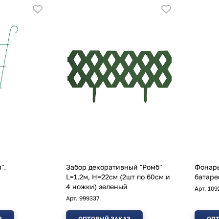
".
Забор декоративный "Ромб"
Фонарь
L=1.2м, H=22см (2шт по 60см и
батаре
4 ножки) зеленый
Арт.
109
Арт.
999337
З
ОПТОВЫЙ ЗАКАЗ
ОПТ