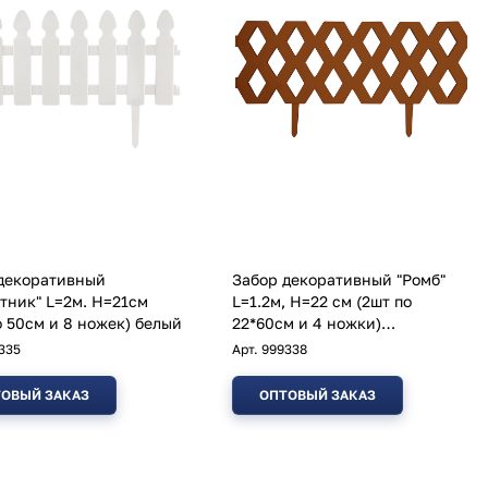
декоративный
Забор декоративный "Ромб"
тник" L=2м. H=21см
L=1.2м, H=22 см (2шт по
о 50см и 8 ножек) белый
22*60см и 4 ножки)
коричневый
335
Арт.
999338
ОВЫЙ ЗАКАЗ
ОПТОВЫЙ ЗАКАЗ