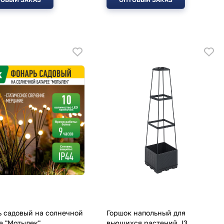
 садовый на солнечной
Горшок напольный для
е "Мотылек"
вьющихся растений J3