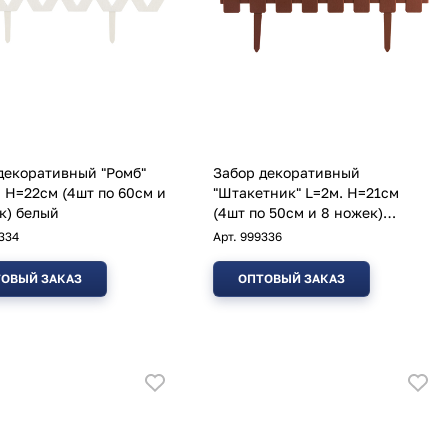
декоративный "Ромб"
Забор декоративный
, H=22см (4шт по 60см и
"Штакетник" L=2м. H=21см
к) белый
(4шт по 50см и 8 ножек)
коричневый
334
Арт.
999336
ОВЫЙ ЗАКАЗ
ОПТОВЫЙ ЗАКАЗ