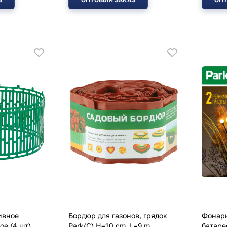
ивное
Бордюр для газонов, грядок
Фонарь
ое (4 шт)
Park(С) H=10 cm, L=9 m
батаре