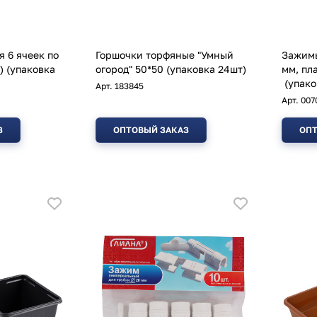
я 6 ячеек по
Горшочки торфяные "Умный
Зажимы
) (упаковка
огород" 50*50 (упаковка 24шт)
мм, пл
(упаков
Арт.
183845
Арт.
007
З
ОПТОВЫЙ ЗАКАЗ
ОПТ