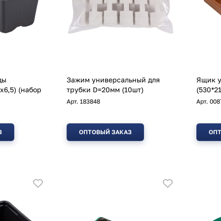
ды
Зажим универсальный для
Ящик у
 (набор
трубки D=20мм (10шт)
(530*2
Арт.
183848
Арт.
008
З
ОПТОВЫЙ ЗАКАЗ
ОПТ