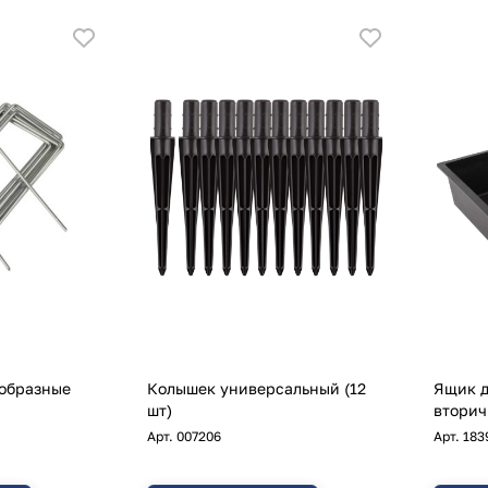
-образные
Колышек универсальный (12
Ящик д
шт)
вторич
Арт.
007206
Арт.
183