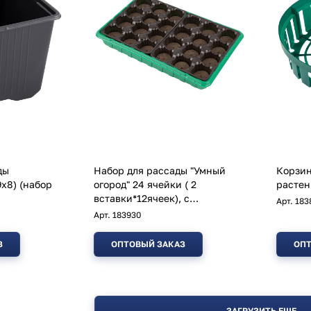
ды
Набор для рассады "Умный
Корзин
набор
огород" 24 ячейки ( 2
растен
вставки*12ячеек), с
Арт.
183
торфяными таблетками
Арт.
183930
З
ОПТОВЫЙ ЗАКАЗ
ОПТ
ЗАГРУЗИТЬ ЕЩЕ