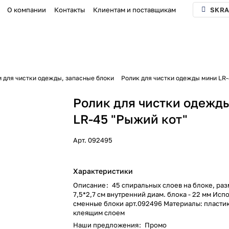
О компании
Контакты
Клиентам и поставщикам
SKRA
 для чистки одежды, запасные блоки
Ролик для чистки одежды мини LR-
Ролик для чистки одежд
LR-45 "Рыжий кот"
Арт.
092495
Характеристики
Описание
:
45 спиральных слоев на блоке, раз
7,5*2,7 см внутренний диам. блока - 22 мм Исп
сменные блоки арт.092496 Материалы: пластик
клеящим слоем
Наши предложения
:
Промо