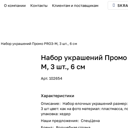
О компании
Контакты
Клиентам и поставщикам
SKRA
Набор украшений Промо PRO3-M, 3 шт., 6 см
Набор украшений Промо
M, 3 шт., 6 см
Арт.
102654
Характеристики
Описание
:
Набор елочных украшений размер: 
3 шт цвет: как на фото материал: пластмасса, 
упаковка: хедер
Наши предложения
:
СпецЦена
Бренд
:
Волшебная страна