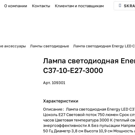
О компании
Контакты
Клиентам и поставщикам
SKRA
ые аксессуары
Лампы светодиодные
Лампа светодиодная Energy LED С
Лампа светодиодная Ene
С37-10-E27-3000
Арт.
109301
Характеристики
Описание
:
Лампа светодиодная Energy LED С3
Цоколь E27 Световой поток 750 люмен Срок сл
часов Цветовая температура 3000 К (теплый св
энергоэффективности А Без пульсации Напряж
50 Гц Диаметр 3,8 см Высота 10,9 см Мощность