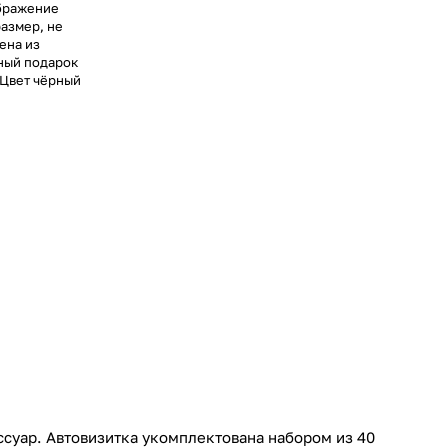
ображение
азмер, не
ена из
чный подарок
 Цвет чёрный
суар. Автовизитка укомплектована набором из 40