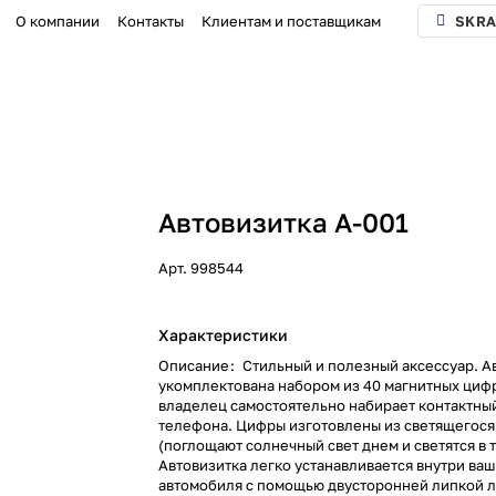
О компании
Контакты
Клиентам и поставщикам
SKRA
Автовизитка А-001
Арт.
998544
Характеристики
Описание
:
Стильный и полезный аксессуар. А
укомплектована набором из 40 магнитных цифр
владелец самостоятельно набирает контактны
телефона. Цифры изготовлены из светящегося
(поглощают солнечный свет днем и светятся в 
Автовизитка легко устанавливается внутри ва
автомобиля с помощью двусторонней липкой 