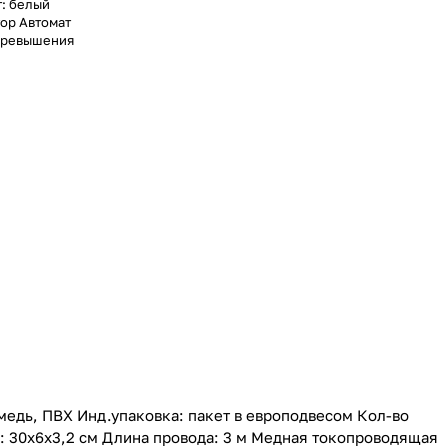
т: белый
ор Автомат
 превышения
медь, ПВХ Инд.упаковка: пакет в европодвесом Кол-во
: 30х6х3,2 см Длина провода: 3 м Медная токопроводящая