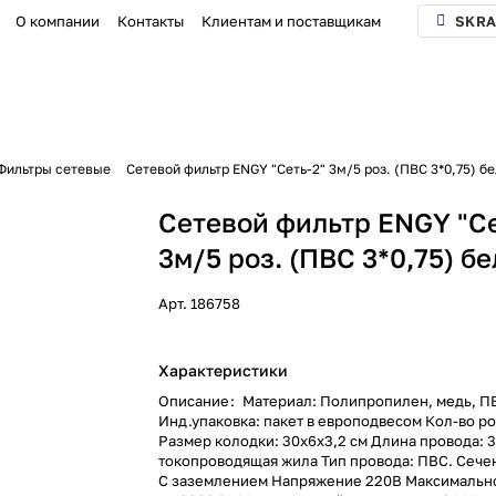
О компании
Контакты
Клиентам и поставщикам
SKRA
Фильтры сетевые
Сетевой фильтр ENGY "Сеть-2" 3м/5 роз. (ПВС 3*0,75) б
Сетевой фильтр ENGY "Се
3м/5 роз. (ПВС 3*0,75) б
Арт.
186758
Характеристики
Описание
:
Материал: Полипропилен, медь, П
Инд.упаковка: пакет в европодвесом Кол-во ро
Размер колодки: 30х6х3,2 см Длина провода: 
токопроводящая жила Тип провода: ПВС. Сече
С заземлением Напряжение 220В Максимальн