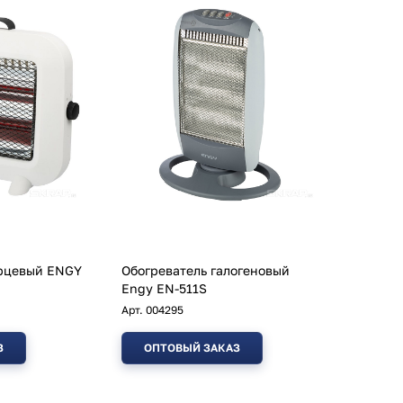
арцевый ENGY
Обогреватель галогеновый
Engy EN-511S
Арт.
004295
З
ОПТОВЫЙ ЗАКАЗ