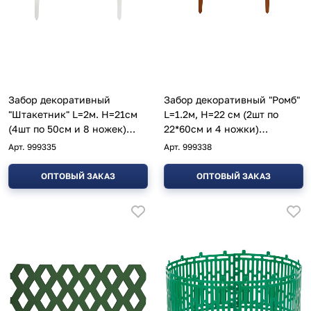
Забор декоративный
Забор декоративный "Ромб"
"Штакетник" L=2м. H=21см
L=1.2м, H=22 см (2шт по
(4шт по 50см и 8 ножек)
22*60см и 4 ножки)
белый
коричневый
Арт.
999335
Арт.
999338
ОПТОВЫЙ ЗАКАЗ
ОПТОВЫЙ ЗАКАЗ