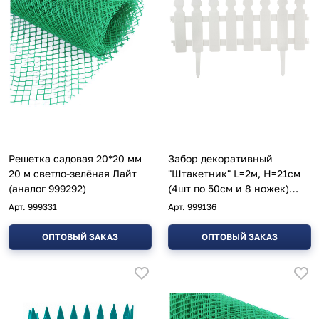
Решетка садовая 20*20 мм
Забор декоративный
20 м светло-зелёная Лайт
"Штакетник" L=2м, H=21см
(аналог 999292)
(4шт по 50см и 8 ножек)
белый
Арт.
999331
Арт.
999136
ОПТОВЫЙ ЗАКАЗ
ОПТОВЫЙ ЗАКАЗ