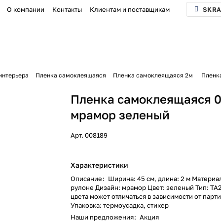
О компании
Контакты
Клиентам и поставщикам
SKRA
интерьера
Пленка самоклеящаяся
Пленка самоклеящаяся 2м
Пленк
Пленка самоклеящаяся 0
мрамор зеленый
Арт.
008189
Характеристики
Описание
:
Ширина: 45 см, длина: 2 м Материал
рулоне Дизайн: мрамор Цвет: зеленый Тип: ТА
цвета может отличаться в зависимости от парт
Упаковка: термоусадка, стикер
Наши предложения
:
Акция