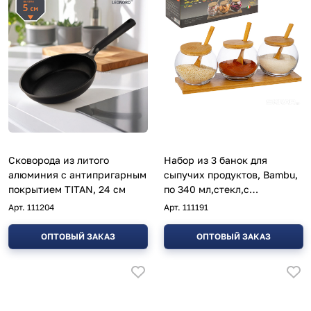
Сковорода из литого
Набор из 3 банок для
алюминия с антипригарным
сыпучих продуктов, Bambu,
покрытием TITAN, 24 см
по 340 мл,стекл,с
ложечками/подставкой из
Арт.
111204
Арт.
111191
бамбука
ОПТОВЫЙ ЗАКАЗ
ОПТОВЫЙ ЗАКАЗ