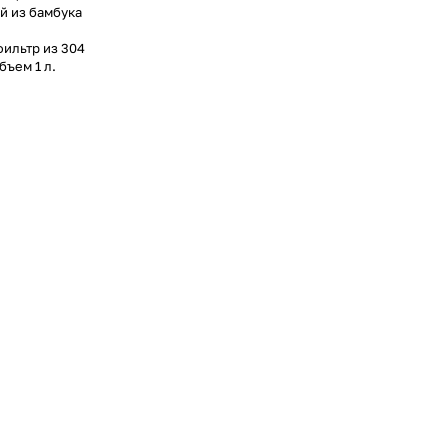
й из бамбука
фильтр из 304
бъем 1 л.
.