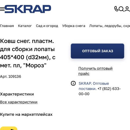
Главная
Каталог
Сад и огород
Уборка снега
Лопаты, ледорубы, скр
Ковш снег. пластм.
для сборки лопаты
ОПТОВЫЙ ЗАКАЗ
405*400 (d32мм), с
мет. пл, "Мороз"
Получить оптовый
прайс
Арт.
109136
SKRAP. Оптовые
поставки.
+7 (812) 633-
Характеристики
00-00
Все характеристики
Купите на маркетплейсах