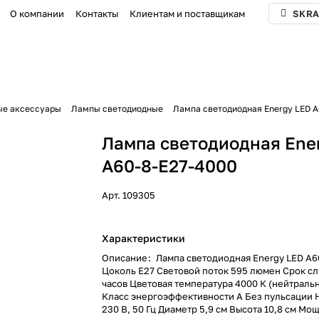
О компании
Контакты
Клиентам и поставщикам
SKRA
ые аксессуары
Лампы светодиодные
Лампа светодиодная Energy LED А
Лампа светодиодная Ene
А60-8-E27-4000
Арт.
109305
Характеристики
Описание
:
Лампа светодиодная Energy LED А6
Цоколь E27 Световой поток 595 люмен Срок сл
часов Цветовая температура 4000 К (нейтральн
Класс энергоэффективности А Без пульсации
230 В, 50 Гц Диаметр 5,9 см Высота 10,8 см Мо