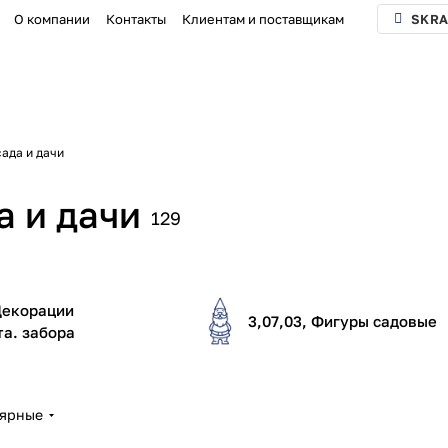
О компании
Контакты
Клиентам и поставщикам
SKRA
сада и дачи
а и дачи
129
 Декорации
3,07,03, Фигуры садовые
а. забора
лярные