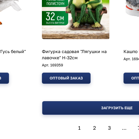
"Гусь белый"
Фигурка садовая "Лягушки на
Кашпо 
лавочке" H-32см
Арт.
169
Арт.
169359
З
ОПТОВЫЙ ЗАКАЗ
ОПТ
ЗАГРУЗИТЬ ЕЩЕ
1
2
3
...