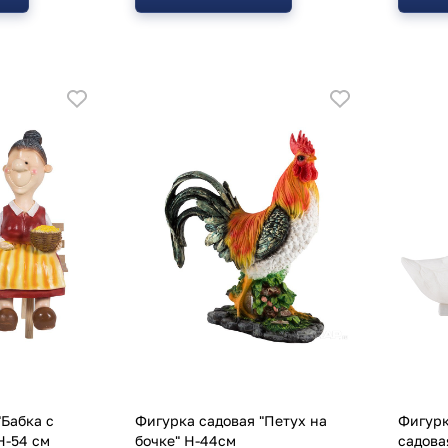
"Бабка с
Фигурка садовая "Петух на
Фигурк
H-54 см
бочке" Н-44см
садова