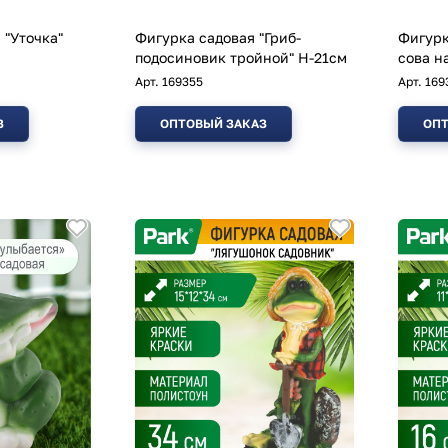
 "Уточка"
Фигурка садовая "Гриб-
Фигурк
подосиновик тройной" H-21см
сова н
Арт.
169355
Арт.
169
З
ОПТОВЫЙ ЗАКАЗ
ОПТ