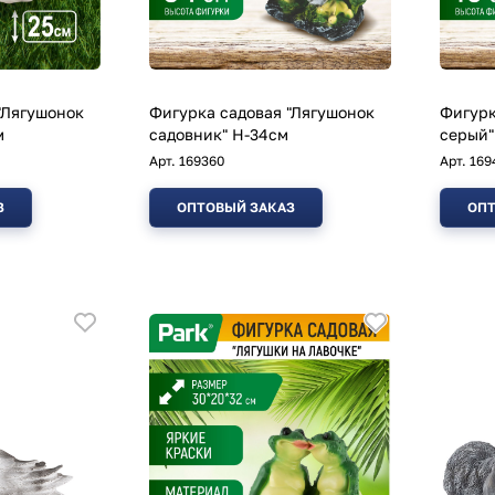
"Лягушонок
Фигурка садовая "Лягушонок
Фигурк
м
садовник" Н-34см
серый"
Арт.
169360
Арт.
169
З
ОПТОВЫЙ ЗАКАЗ
ОПТ