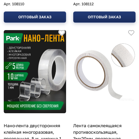
мм
мм
Арт.
108110
Арт.
108112
ОПТОВЫЙ ЗАКАЗ
ОПТОВЫЙ ЗАКАЗ
Нано-лента двусторонняя
Лента самоклеящаяся
клейкая многоразовая,
противоскользящая,
прозрачная, 5 м, ширина 10
3мх20мм, прозрачная