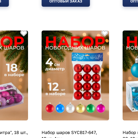
З
ОПТОВЫЙ ЗАКАЗ
ОПТ
тра", 18 шт.,
Набор шаров SYCB17-647,
Набор 