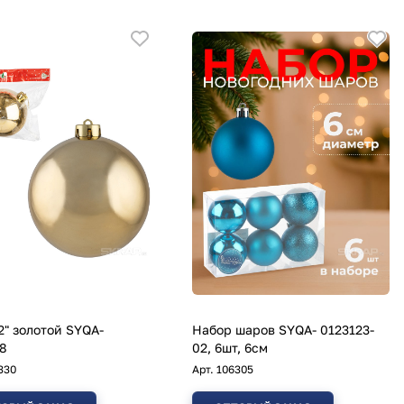
2" золотой SYQA-
Набор шаров SYQA- 0123123-
8
02, 6шт, 6см
330
Арт.
106305