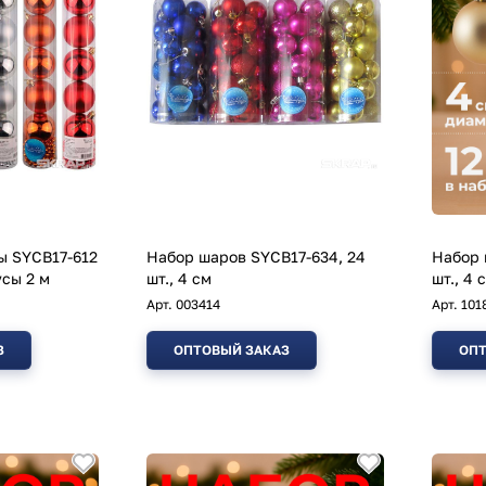
ы SYCB17-612
Набор шаров SYCB17-634, 24
Набор 
см, бусы 2 м
шт., 4 см
шт., 4 
Арт.
003414
Арт.
101
З
ОПТОВЫЙ ЗАКАЗ
ОПТ