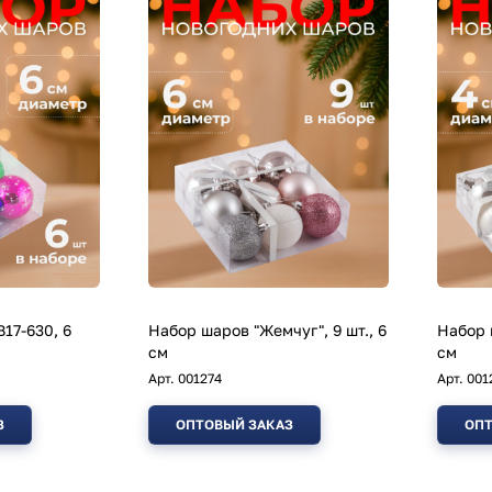
17-630, 6
Набор шаров "Жемчуг", 9 шт., 6
Набор 
см
см
Арт.
001274
Арт.
001
З
ОПТОВЫЙ ЗАКАЗ
ОПТ