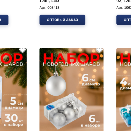
12шт, 4см
03, 12ш
Арт.
003418
Арт.
106
З
ОПТОВЫЙ ЗАКАЗ
ОПТ