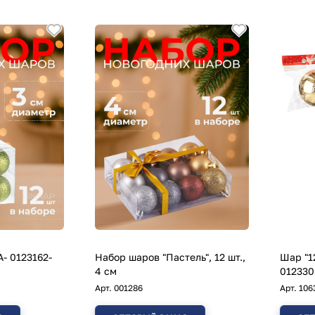
- 0123162-
Набор шаров "Пастель", 12 шт.,
Шар "1
4 см
012330
Арт.
001286
Арт.
106