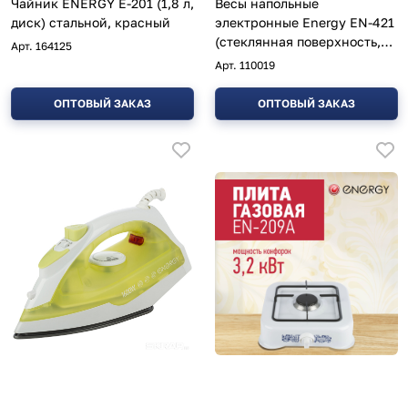
Чайник ENERGY E-201 (1,8 л,
Весы напольные
диск) стальной, красный
электронные Energy EN-421
(стеклянная поверхность,
Арт.
164125
180 кг, цвет бежевый)
Арт.
110019
ОПТОВЫЙ ЗАКАЗ
ОПТОВЫЙ ЗАКАЗ