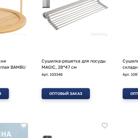
хни
Сушилка-решетка для посуды
Сушилк
глая BAMBU
MAGIC, 28*47 см
складн
Арт.
103346
Арт.
109
З
ОПТОВЫЙ ЗАКАЗ
ОПТ