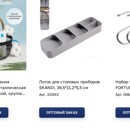
ения
Лоток для столовых приборов
Набор 
еталлическая
SKANDI, 39,5*11,2*5,5 см
FORTUN
ой, круглая,
Арт.
310913
Арт.
008
З
ОПТОВЫЙ ЗАКАЗ
ОПТ