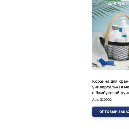
Корзина для хран
универсальная м
с бамбуковой ручк
22,5*20,5*10,5 см
Арт.
310902
ОПТОВЫЙ ЗАКА