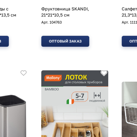
ды с
Фруктовница SKANDI,
Салфет
*13,5 см
21*21*10,5 см
21,3*13
Арт.
104763
Арт.
111
З
ОПТОВЫЙ ЗАКАЗ
ОПТ