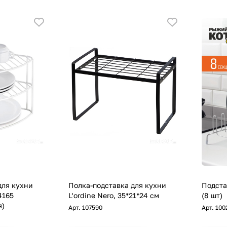
для кухни
Полка-подставка для кухни
Подста
4165
L’ordine Nero, 35*21*24 см
(8 шт)
я)
Арт.
107590
Арт.
100