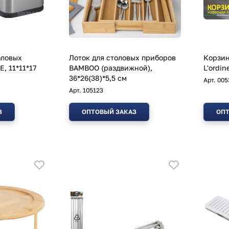
оловых
Лоток для столовых приборов
Корзин
, 11*11*17
BAMBOO (раздвижной),
L'ordin
36*26(38)*5,5 см
Арт.
005
Арт.
105123
З
ОПТОВЫЙ ЗАКАЗ
ОПТ