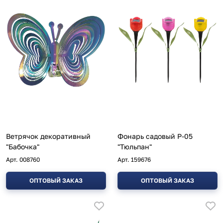
Ветрячок декоративный
Фонарь садовый P-05
"Бабочка"
"Тюльпан"
Арт.
008760
Арт.
159676
ОПТОВЫЙ ЗАКАЗ
ОПТОВЫЙ ЗАКАЗ